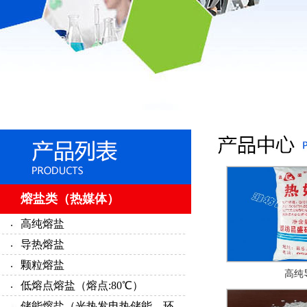
熔盐类（热媒体）
高纯熔盐
导热熔盐
颗粒熔盐
高纯
低熔点熔盐（熔点:80℃）
储能熔盐（光热发电热储能、环