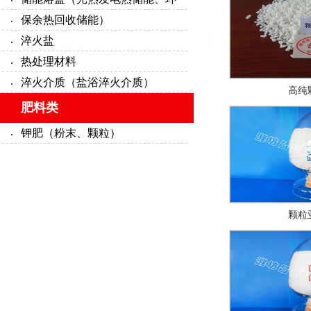
保余热回收储能）
淬火盐
热处理材料
淬火介质（盐浴淬火介质）
高纯
肥料类
钾肥（粉末、颗粒）
颗粒