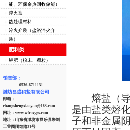
能、环保余热回收储能）
淬火盐
热处理材料
淬火介质（盐浴淬火介
质）
肥料类
钾肥（粉末、颗粒）
销售部：
0536-6711131
潍坊昌盛硝盐有限公司
熔盐（导热
邮箱：
changshengxiaoyan@163.com
是由盐类熔
网址：www.wfcsxygs.com
子和非金属
地址：山东省潍坊市昌乐县朱刘
工业园团结路31号