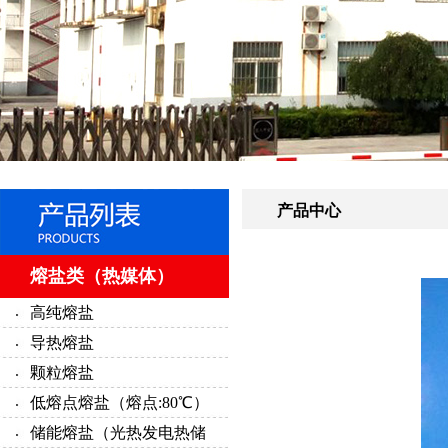
产品中心
熔盐类（热媒体）
高纯熔盐
导热熔盐
颗粒熔盐
低熔点熔盐（熔点:80℃）
储能熔盐（光热发电热储