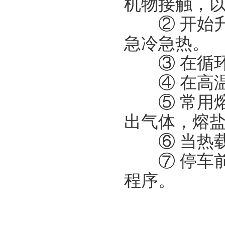
机物接触，
② 开始升
急冷急热。
③ 在循环
④ 在高温
⑤ 常用熔
出气体，熔
⑥ 当热载
⑦ 停车前
程序。