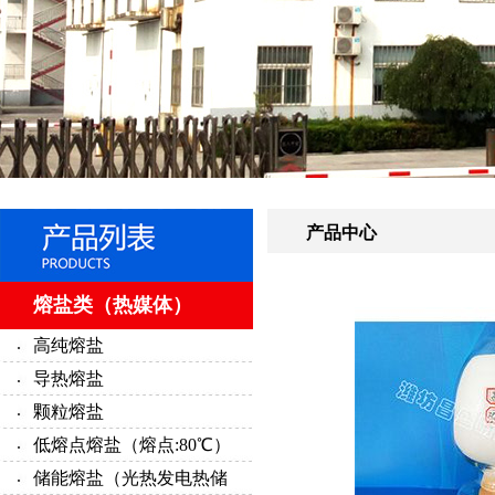
产品中心
熔盐类（热媒体）
高纯熔盐
导热熔盐
颗粒熔盐
低熔点熔盐（熔点:80℃）
储能熔盐（光热发电热储