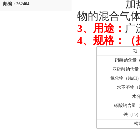
加
邮编：262404
物的混合气
3、用途：
广
4、规格：（执行
项
硝酸钠含量（
亚硝酸钠含量
氯化物（NaC
水不溶物（
水分
碳酸钠含量（
铁（Fe
松