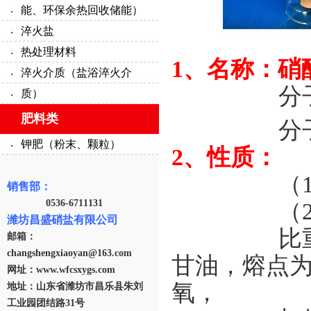
能、环保余热回收储能）
淬火盐
热处理材料
1、名称：硝酸钠
淬火介质（盐浴淬火介
分
质）
肥料类
分子
钾肥（粉末、颗粒）
2、性质：
（
销售部：
0536-6711131
（
潍坊昌盛硝盐有限公司
比
邮箱：
changshengxiaoyan@163.com
甘油，熔点为
网址：www.wfcsxygs.com
氧，
地址：山东省潍坊市昌乐县朱刘
工业园团结路31号