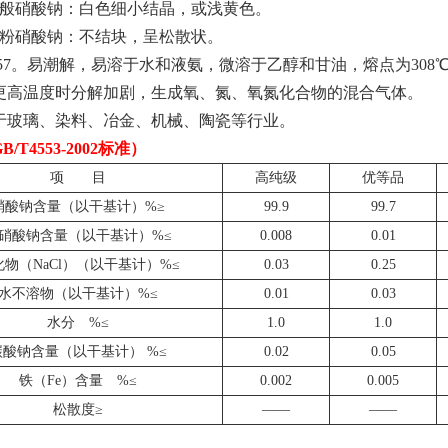
一般硝酸钠：白色细小结晶，或浅黄色。
干粉硝酸钠：不结块，呈松散状。
.257。易潮解，易溶于水和液氨，微溶于乙醇和甘油，熔点为308
更高温度时分解加剧，生成氧、氮、氧氮化合物的混合气体。
于玻璃、染料、冶金、机械、陶瓷等行业。
T4553-2002标准）
项 目
高纯级
优等品
硝酸钠含量（以干基计）%≥
99.9
99.7
硝酸钠含量（以干基计）%≤
0.008
0.01
化物（NaCl）（以干基计）%≤
0.03
0.25
水不溶物（以干基计）%≤
0.01
0.03
水分 %≤
1.0
1.0
碳酸钠含量（以干基计） %≤
0.02
0.05
铁（Fe）含量 %≤
0.002
0.005
松散度≥
——
——