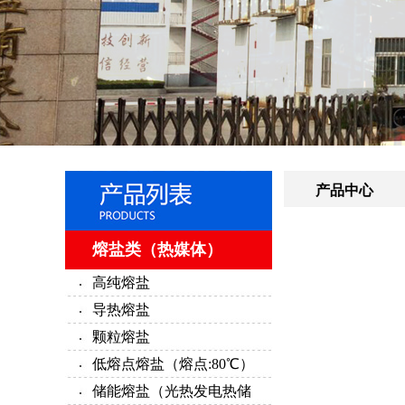
产品中心
熔盐类（热媒体）
高纯熔盐
导热熔盐
颗粒熔盐
低熔点熔盐（熔点:80℃）
储能熔盐（光热发电热储