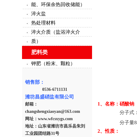
能、环保余热回收储能）
淬火盐
热处理材料
淬火介质（盐浴淬火介
质）
肥料类
钾肥（粉末、颗粒）
销售部：
0536-6711131
潍坊昌盛硝盐有限公司
1、名称：硝酸钠（Sod
邮箱：
changshengxiaoyan@163.com
分子式：
网址：www.wfcsxygs.com
分子量84
地址：山东省潍坊市昌乐县朱刘
2、性质：
工业园团结路31号