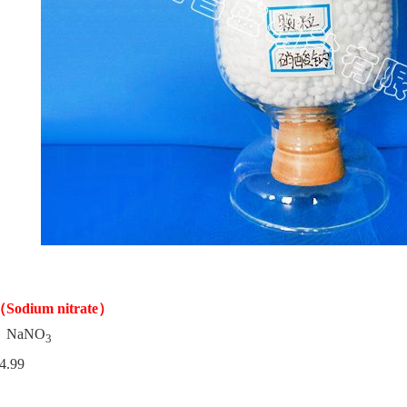
ium nitrate）
NaNO
3
.99